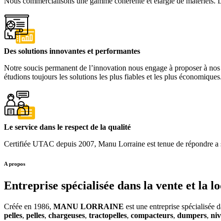
Nous commercialisons une gamme cohérente et élargie de matériels. La
Des solutions innovantes et performantes
Notre soucis permanent de l’innovation nous engage à proposer à nos
étudions toujours les solutions les plus fiables et les plus économiques
Le service dans le respect de la qualité
Certifiée UTAC depuis 2007, Manu Lorraine est tenue de répondre a se
A propos
Entreprise spécialisée dans la vente et la 
Créée en 1986,
MANU LORRAINE
est une entreprise spécialisée d
pelles
,
pelles
,
chargeuses
,
tractopelles
,
compacteurs
,
dumpers
,
niv