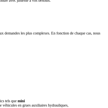
ndre avec justesse à vos besoins.
aux demandes les plus complexes. En fonction de chaque cas, nous
ics tels que
mini
e véhicules en grues auxiliaires hydrauliques,